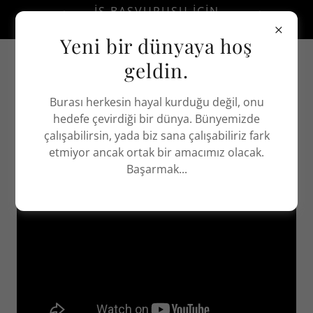
İŞ BAŞVURUSU IÇIN
BURAYA TIKLA!
Yeni bir dünyaya hoş
geldin.
Burası herkesin hayal kurduğu değil, onu
hedefe çevirdiği bir dünya. Bünyemizde
VIDEO
çalışabilirsin, yada biz sana çalışabiliriz fark
etmiyor ancak ortak bir amacımız olacak.
Başarmak...